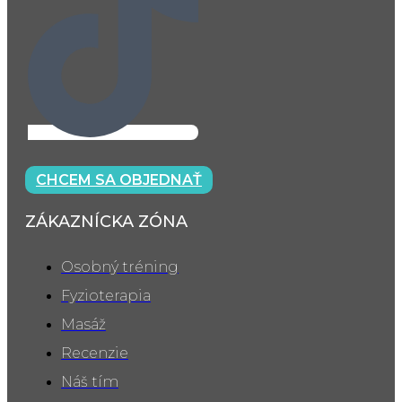
CHCEM SA OBJEDNAŤ
ZÁKAZNÍCKA ZÓNA
Osobný tréning
Fyzioterapia
Masáž
Recenzie
Náš tím