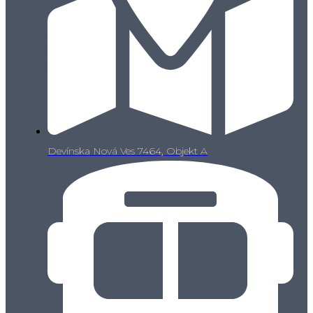
Devínska Nová Ves 7464, Objekt A