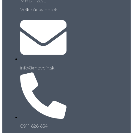
MHD - zást.
Veľkolúcky potok
info@movein.sk
0911 626 654