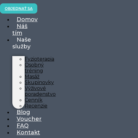
OBJEDNAŤ SA
Domov
Náš
tím
Naše
služby
Fyzioterapia
Osobný
tréning
Masáž
Skupinovky
Výživové
poradenstvo
Cenník
Recenzie
Blog
Voucher
FAQ
Kontakt