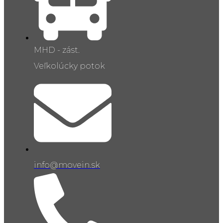
MHD - zást.
Veľkolúcky potok
info@movein.sk