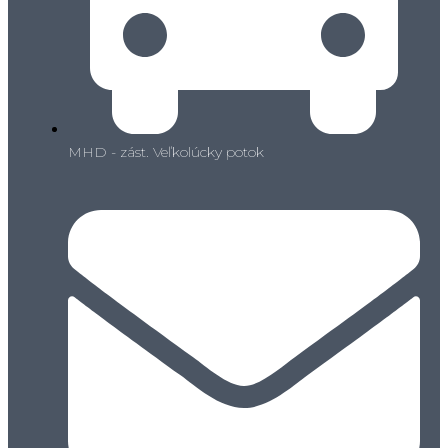
MHD - zást. Veľkolúcky potok