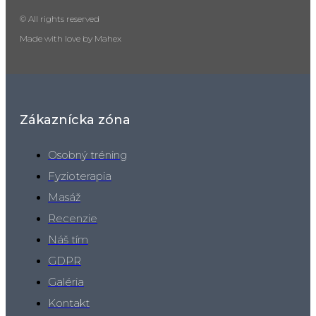
© All rights reserved
Made with love by Mahex
Zákaznícka zóna
Osobný tréning
Fyzioterapia
Masáž
Recenzie
Náš tím
GDPR
Galéria
Kontakt