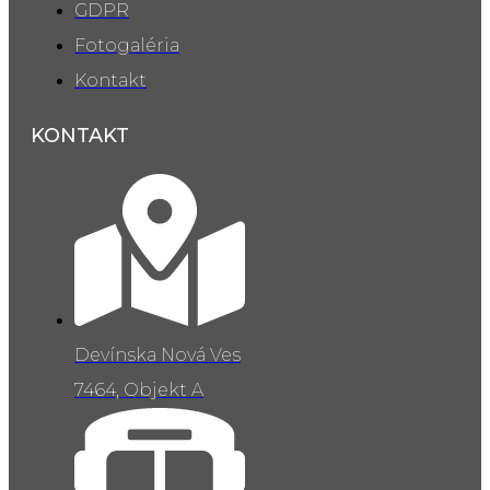
GDPR
Fotogaléria
Kontakt
KONTAKT
Devínska Nová Ves
7464, Objekt A