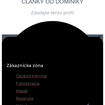
ČLÁNKY OD DOMINIKY
Zdieľajte tento profil
Zákaznícka zóna
Osobný tréning
Fyzioterapia
Masáž
Recenzie