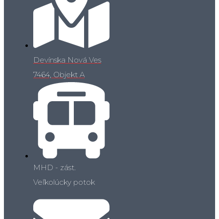
Devínska Nová Ves
7464, Objekt A
MHD - zást.
Veľkolúcky potok