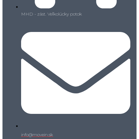
MHD - zást. Veľkolúcky potok
info@movein.sk