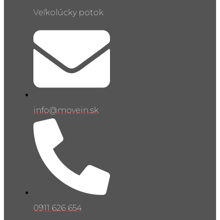
Veľkolúcky potok
info@movein.sk
0911 626 654