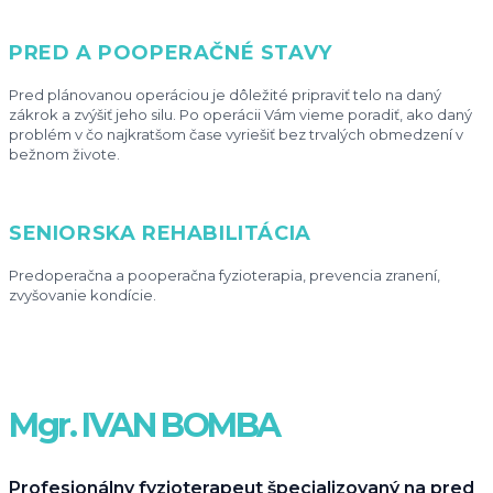
PRED A POOPERAČNÉ STAVY
Pred plánovanou operáciou je dôležité pripraviť telo na daný
zákrok a zvýšiť jeho silu. Po operácii Vám vieme poradiť, ako daný
problém v čo najkratšom čase vyriešiť bez trvalých obmedzení v
bežnom živote.
SENIORSKA REHABILITÁCIA
Predoperačna a pooperačna fyzioterapia, prevencia zranení,
zvyšovanie kondície.
Mgr. IVAN BOMBA
Profesionálny fyzioterapeut špecializovaný na pred