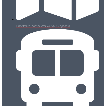
Devínska Nová Ves 7464, Objekt A