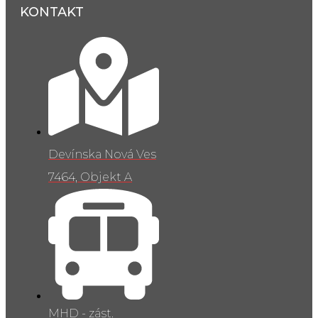
KONTAKT
Devínska Nová Ves
7464, Objekt A
MHD - zást.