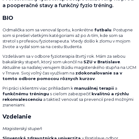
a pooperačné stavy a funkčný fyzio tréning.
BIO
Odmalička som sa venoval športu, konkrétne
futbalu
. Postupne
som si prešiel všetkými katégoriami až po A-tím, kde som sa
stretol s profesiou fyzioterapeuta. Vtedy došlo k zlomu v mojom
živote a vydal som sa na cestu študenta.
Vzdelávam sa v odbore fyzioterapia štvrtý rok. Mám za sebou
bakalársky stupeň, ktorý som ukončil na
SZU v Bratislave
.
Aktuálne sa naďalej venujem štúdiu magisterského stupňa na UCM
v Trnave. Svoj voľný čas využívam na
zdokonaľovanie sa v
tomto odbore pomocou rôznych kurzov
.
Pri práci s klientmi viac prihliadam k
manuálnej terapii
a
funkčnému tréningu
s cieľom zabezpečiť
kvalitnú a rýchlu
rekonvalescenciu
a taktiež venovať sa prevencií pred možnými
zraneniami.
Vzdelanie
Magisterský stupeň
Slovenská zdravotnícka univerzita
v Bratislave odbor