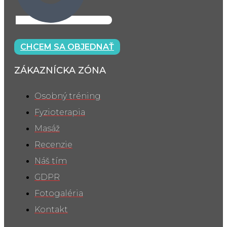
CHCEM SA OBJEDNAŤ
ZÁKAZNÍCKA ZÓNA
Osobný tréning
Fyzioterapia
Masáž
Recenzie
Náš tím
GDPR
Fotogaléria
Kontakt