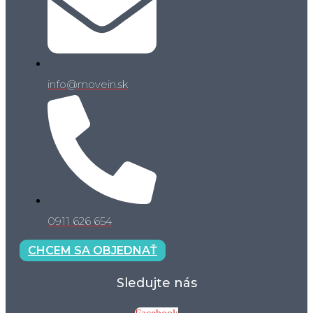
info@movein.sk
0911 626 654
CHCEM SA OBJEDNAŤ
Sledujte nás