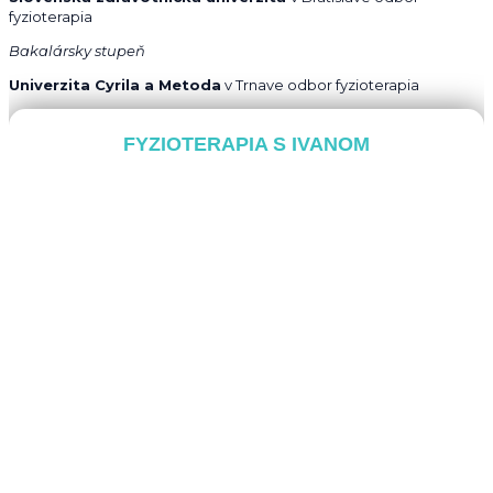
fyzioterapia
Bakalársky stupeň
Univerzita Cyrila a Metoda
v Trnave odbor fyzioterapia
FYZIOTERAPIA S IVANOM
Nechajte sa vyšetriť a zistiť pravú príčinu vašich ťažkostí.​
Chcem sa objednať