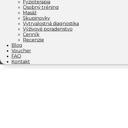
Fyzioterapia
Osobný tréning
Masáž
Skupinovky
Vytrvalostná diagnostika
Výživové poradenstvo
Cenník
Recenzie
Blog
Voucher
ČLÁNKY OD DANA
FAQ
Kontakt