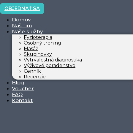
OBJEDNAŤ SA
Domov
Náš tím
Naše služby
Fyzioterapia
Osobný tréning
Masáž
Skupinovky
Vytrvalostná diagnostika
Výživové poradenstvo
Cenník
Recenzie
Blog
Voucher
PREDSTAV
FAQ
Kontakt
VÁM