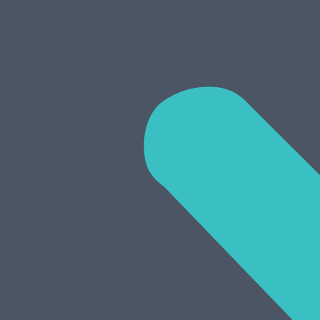
rozvíjať a vzdelávať.
Počas štúdia 2 roky po sebe v lete som pôsobil aj ako
k
Vzdelanie
Magisterský stupeň
Fakulta telesnej výchovy a športu
v Bratislave odbo