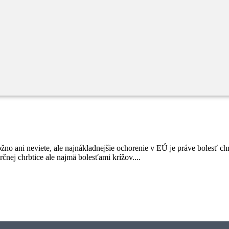
rýchlo vyrástli a trávite veľa hodín za počítačom a knihami? Toto všetk
ížené syndrómy a iné. No ako sa v tom vyznať, čo sa za názvom týchto di
Možno ani neviete, ale najnákladnejšie ochorenie v EÚ je práve bolesť c
čnej chrbtice ale najmä bolesťami krížov....