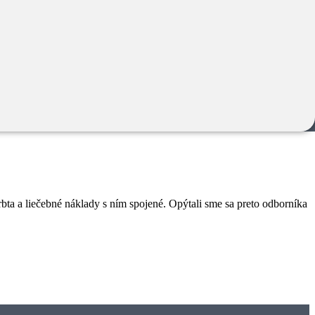
o sú najčastejšie dôvody návštev u lekára, ktorý mnohokrát indikuje
agnóz skrýva a aká je možnosť liečby ? ...
hrbta a liečebné náklady s ním spojené. Opýtali sme sa preto odborníka