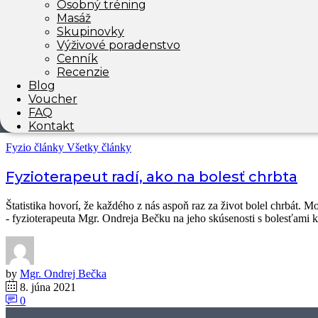
Osobný tréning
Masáž
Máte sedavý spôsob života, prípadne ste prešli úrazom, alebo ste len 
Skupinovky
diagnózy ako chybné držanie tela, skoliotické držanie, skolióza, skr
Výživové poradenstvo
Cenník
Recenzie
Blog
by
Tím movement
Voucher
29. júna 2021
FAQ
0
Kontakt
Fyzio články
Všetky články
Fyzioterapeut radí, ako na bolesť chrbta
Štatistika hovorí, že každého z nás aspoň raz za život bolel chrbát. 
- fyzioterapeuta Mgr. Ondreja Bečku na jeho skúsenosti s bolesťami kr
by
Mgr. Ondrej Bečka
8. júna 2021
0