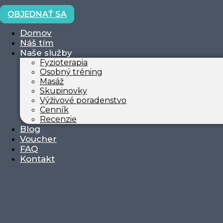
OBJEDNAŤ SA
Domov
Náš tím
Naše služby
Fyzioterapia
Osobný tréning
Masáž
Skupinovky
Výživové poradenstvo
Cenník
Recenzie
Blog
Voucher
FAQ
Kontakt