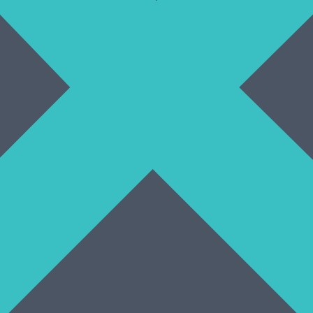
júce sa na celom svete nezávisle na životnom štýle a sociálnej vrstve.
vujúce sa charakteristickým trasom. Prečítajte si omnoho viac o tejte zá
 skoliotické držanie tela. Rozoberieme si najčastejšie sa vyskytujúce 