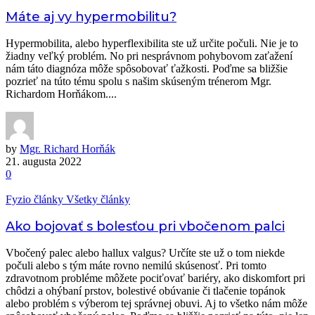
Máte aj vy hypermobilitu?
Hypermobilita, alebo hyperflexibilita ste už určite počuli. Nie je to
žiadny veľký problém. No pri nesprávnom pohybovom zaťažení
nám táto diagnóza môže spôsobovať ťažkosti. Poďme sa bližšie
pozrieť na túto tému spolu s našim skúseným trénerom Mgr.
Richardom Horňákom....
by
Mgr. Richard Horňák
21. augusta 2022
0
Fyzio články
Všetky články
Ako bojovať s bolesťou pri vbočenom palci
Vbočený palec alebo hallux valgus? Určíte ste už o tom niekde
počuli alebo s tým máte rovno nemilú skúsenosť. Pri tomto
zdravotnom probléme môžete pociťovať bariéry, ako diskomfort pri
chôdzi a ohýbaní prstov, bolestivé obúvanie či tlačenie topánok
alebo problém s výberom tej správnej obuvi. Aj to všetko nám môže