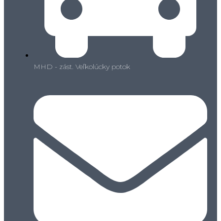
MHD - zást. Veľkolúcky potok