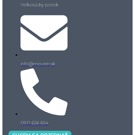
Veľkolúcky potok
info@movein.sk
0911 626 654