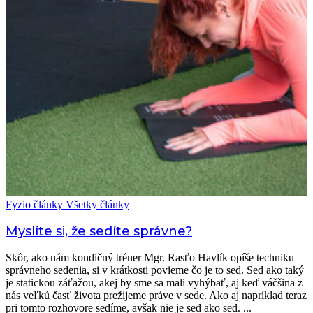
Fyzio články
Všetky články
Myslíte si, že sedíte správne?
Skôr, ako nám kondičný tréner Mgr. Rasťo Havlík opíše techniku
správneho sedenia, si v krátkosti povieme čo je to sed. Sed ako taký
je statickou záťažou, akej by sme sa mali vyhýbať, aj keď váčšina z
nás veľkú časť života prežijeme práve v sede. Ako aj napríklad teraz
pri tomto rozhovore sedíme, avšak nie je sed ako sed. ...