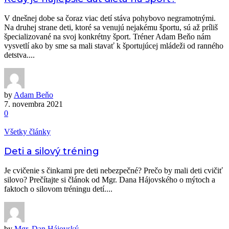
V dnešnej dobe sa čoraz viac detí stáva pohybovo negramotnými.
Na druhej strane deti, ktoré sa venujú nejakému športu, sú až príliš
špecializované na svoj konkrétny šport. Tréner Adam Beňo nám
vysvetlí ako by sme sa mali stavať k športujúcej mládeži od ranného
detstva....
by
Adam Beňo
7. novembra 2021
0
Všetky články
Deti a silový tréning
Je cvičenie s činkami pre deti nebezpečné? Prečo by mali deti cvičiť
silovo? Prečítajte si článok od Mgr. Dana Hájovského o mýtoch a
faktoch o silovom tréningu detí....
by
Mgr. Dan Hájovský