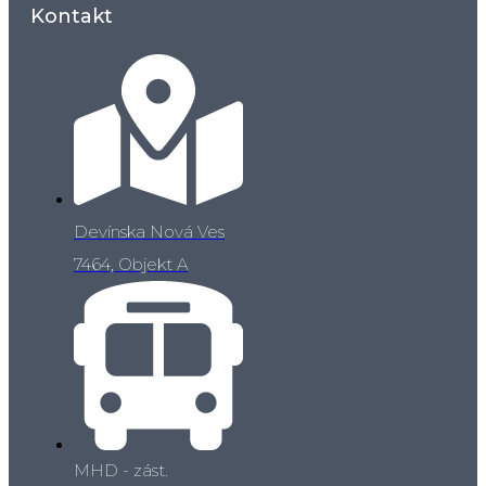
Kontakt
Devínska Nová Ves
7464, Objekt A
MHD - zást.