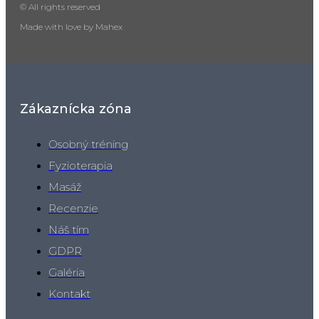
© All rights reserved
Made with love by Mahex
Zákaznícka zóna
Osobný tréning
Fyzioterapia
Masáž
Recenzie
Náš tím
GDPR
Galéria
Kontakt