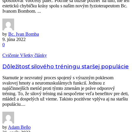
spôsobovať vbočený palec. Poďme sa bližšie pozrieť na túto, nie len
estetickú chybičku krásy spolu s našim novým fyzioterapeutom Bc.
Ivanom Bombom. ...
by
Bc. Ivan Bomba
9. júna 2022
0
Cvičenie
Všetky články
Dôležitosť silového tréningu staršej populácie
Starnutie je nezvratný proces spojený s výrazným poklesom
svalovej hmoty a neuromuskulárnych funkcií. Jednou z
najúčinnejších metód proti týmto zmenám je práve odporový
tréning. To, že silový tréning má nespočetne veľa benefitov pre deti,
mládež a dospelých už vieme. Takisto pozitívne vplýva aj na staršiu
populáciu....
by
Adam Beňo