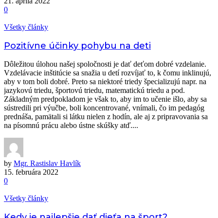
21. apríla 2022
0
Všetky články
Pozitívne účinky pohybu na deti
Dôležitou úlohou našej spoločnosti je dať deťom dobré vzdelanie.
Vzdelávacie inštitúcie sa snažia u detí rozvíjať to, k čomu inklinujú,
aby v tom boli dobré. Preto sa niektoré triedy špecializujú napr. na
jazykovú triedu, športovú triedu, matematickú triedu a pod.
Základným predpokladom je však to, aby im to učenie išlo, aby sa
sústredili pri výučbe, boli koncentrované, vnímali, čo im pedagóg
prednáša, pamätali si látku nielen z hodín, ale aj z pripravovania sa
na písomnú prácu alebo ústne skúšky atď....
by
Mgr. Rastislav Havlík
15. februára 2022
0
Všetky články
Kedy je najlepšie dať dieťa na šport?