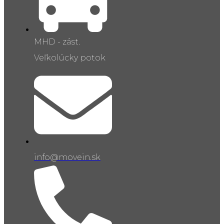
MHD - zást.
Veľkolúcky potok
info@movein.sk