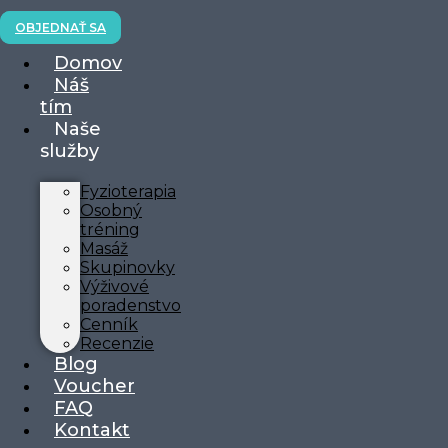
OBJEDNAŤ SA
Domov
Náš
tím
Naše
služby
Fyzioterapia
Osobný
tréning
Masáž
Skupinovky
Výživové
poradenstvo
Cenník
Recenzie
Blog
Voucher
FAQ
Kontakt