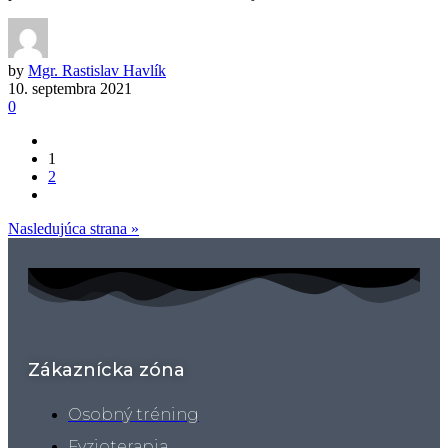
by
Mgr. Rastislav Havlík
10. septembra 2021
0
1
2
Nasledujúca strana »
Zákaznícka zóna
Osobný tréning
Fyzioterapia