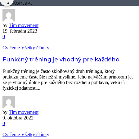
vylučovaní hormónov? A aké budú výsledky dlhodobého úsilia?...
Kontakt
by
Tím movement
19. februára 2023
0
Cvičenie
Všetky články
Funkčný tréning je vhodný pre každého
Funkčný tréning je často skloňovaný druh tréningu, ktorý
praktizujeme častejšie než si myslíme. Jeho najväčším prínosom je,
že je vhodný úplne pre každého bez rozdielu pohlavia, veku či
fyzickej zdatnosti....
by
Tím movement
9. októbra 2022
0
Cvičenie
Všetky články