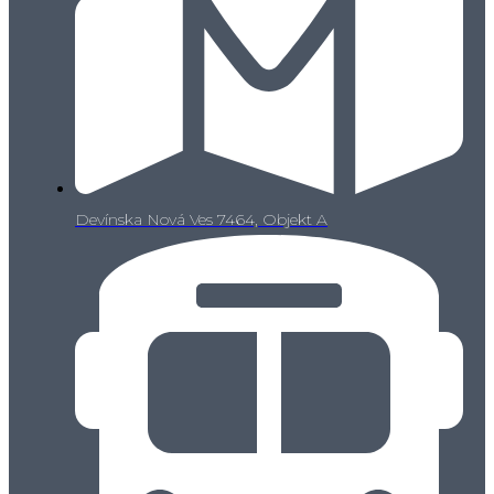
Devínska Nová Ves 7464, Objekt A